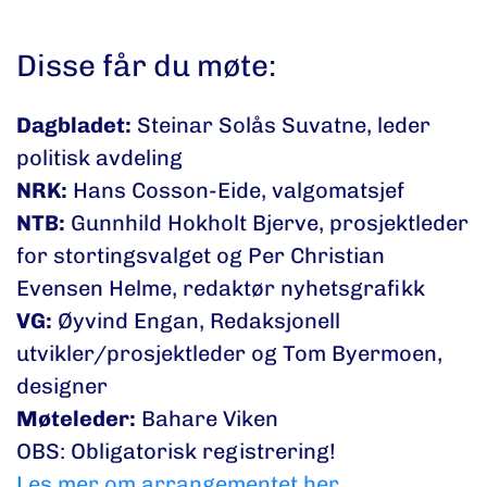
Disse får du møte:
Dagbladet:
Steinar Solås Suvatne, leder
politisk avdeling
NRK:
Hans Cosson-Eide, valgomatsjef
NTB:
Gunnhild Hokholt Bjerve, prosjektleder
for stortingsvalget og Per Christian
Evensen Helme, redaktør nyhetsgrafikk
VG:
Øyvind Engan, Redaksjonell
utvikler/prosjektleder og Tom Byermoen,
designer
Møteleder:
Bahare Viken
OBS: Obligatorisk registrering!
Les mer om arrangementet her.