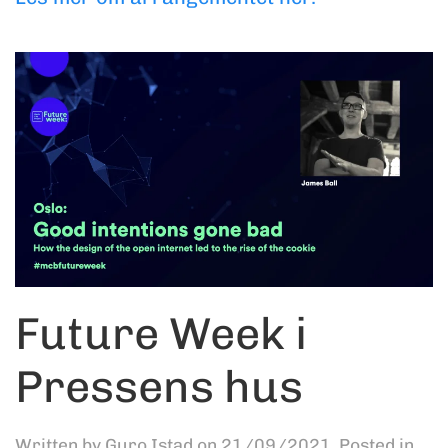
Future Week i
Pressens hus
Written by
Guro Istad
on
21/09/2021
. Posted in