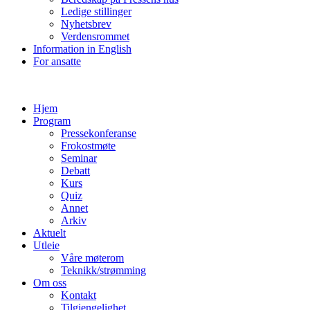
Ledige stillinger
Nyhetsbrev
Verdensrommet
Information in English
For ansatte
Hjem
Program
Pressekonferanse
Frokostmøte
Seminar
Debatt
Kurs
Quiz
Annet
Arkiv
Aktuelt
Utleie
Våre møterom
Teknikk/strømming
Om oss
Kontakt
Tilgjengelighet