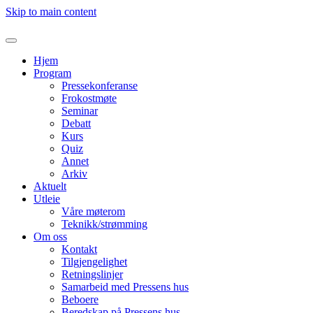
Skip to main content
Hjem
Program
Pressekonferanse
Frokostmøte
Seminar
Debatt
Kurs
Quiz
Annet
Arkiv
Aktuelt
Utleie
Våre møterom
Teknikk/strømming
Om oss
Kontakt
Tilgjengelighet
Retningslinjer
Samarbeid med Pressens hus
Beboere
Beredskap på Pressens hus