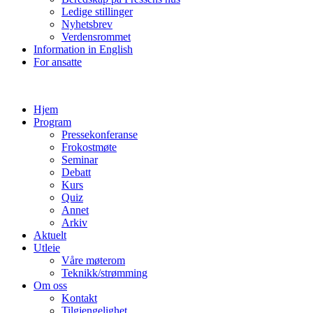
Ledige stillinger
Nyhetsbrev
Verdensrommet
Information in English
For ansatte
Hjem
Program
Pressekonferanse
Frokostmøte
Seminar
Debatt
Kurs
Quiz
Annet
Arkiv
Aktuelt
Utleie
Våre møterom
Teknikk/strømming
Om oss
Kontakt
Tilgjengelighet