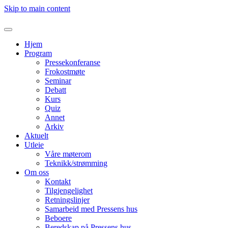
Skip to main content
Hjem
Program
Pressekonferanse
Frokostmøte
Seminar
Debatt
Kurs
Quiz
Annet
Arkiv
Aktuelt
Utleie
Våre møterom
Teknikk/strømming
Om oss
Kontakt
Tilgjengelighet
Retningslinjer
Samarbeid med Pressens hus
Beboere
Beredskap på Pressens hus