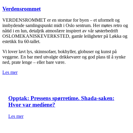
Verdensrommet
VERDENSROMMET er en storstue for byen – et uformelt og
innbydende samlingspunkt midt i Oslo sentrum. Her møtes retro og
nåtid i en lun, detaljrik atmosfære inspirert av vår søsterbedrift
OSLOMEKANISKEVERKSTED, gamle leiligheter på Løkka og
estetikk fra 60-tallet.
Vi lover lavt lys, skinnsofaer, bokhyller, globuser og kunst på
veggene. En bar med utvalgte drikkevarer og god plass til å synke
ned, prate lenge – eller bare være.
Les mer
Opptak: Pressens spørretime. Shada-saken:
Hvor var mediene?
Les mer