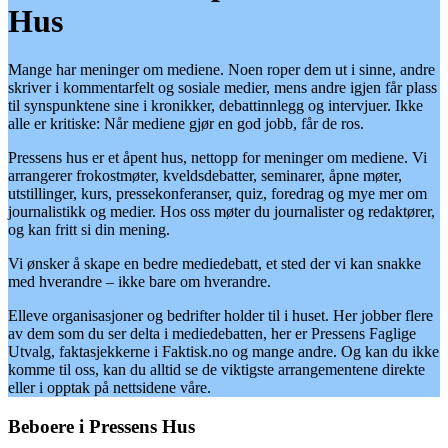
Hus
Mange har meninger om mediene. Noen roper dem ut i sinne, andre
skriver i kommentarfelt og sosiale medier, mens andre igjen får plass
til synspunktene sine i kronikker, debattinnlegg og intervjuer. Ikke
alle er kritiske: Når mediene gjør en god jobb, får de ros.
Pressens hus er et åpent hus, nettopp for meninger om mediene. Vi
arrangerer frokostmøter, kveldsdebatter, seminarer, åpne møter,
utstillinger, kurs, pressekonferanser, quiz, foredrag og mye mer om
journalistikk og medier. Hos oss møter du journalister og redaktører,
og kan fritt si din mening.
Vi ønsker å skape en bedre mediedebatt, et sted der vi kan snakke
med hverandre – ikke bare om hverandre.
Elleve organisasjoner og bedrifter holder til i huset. Her jobber flere
av dem som du ser delta i mediedebatten, her er Pressens Faglige
Utvalg, faktasjekkerne i Faktisk.no og mange andre. Og kan du ikke
komme til oss, kan du alltid se de viktigste arrangementene direkte
eller i opptak på nettsidene våre.
Beboere i Pressens Hus