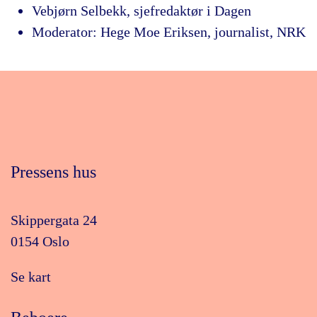
Vebjørn Selbekk, sjefredaktør i Dagen
Moderator: Hege Moe Eriksen, journalist, NRK
Pressens hus
Skippergata 24
0154 Oslo
Se kart