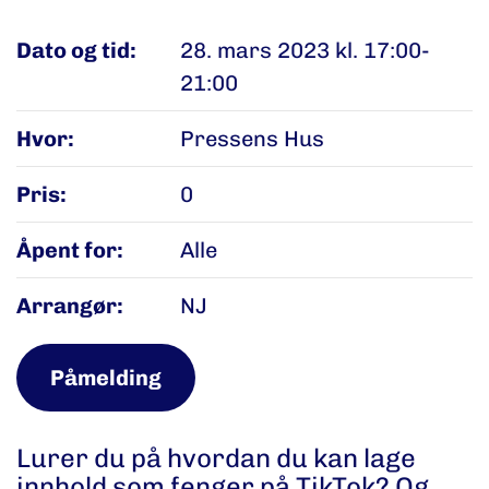
Dato og tid:
28. mars 2023 kl. 17:00-
21:00
Hvor:
Pressens Hus
Pris:
0
Åpent for:
Alle
Arrangør:
NJ
Påmelding
Lurer du på hvordan du kan lage
innhold som fenger på TikTok? Og