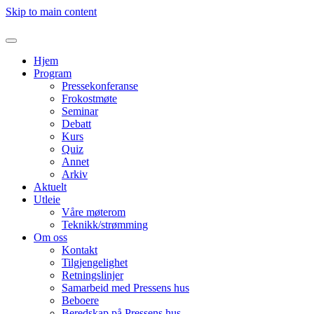
Skip to main content
Hjem
Program
Pressekonferanse
Frokostmøte
Seminar
Debatt
Kurs
Quiz
Annet
Arkiv
Aktuelt
Utleie
Våre møterom
Teknikk/strømming
Om oss
Kontakt
Tilgjengelighet
Retningslinjer
Samarbeid med Pressens hus
Beboere
Beredskap på Pressens hus