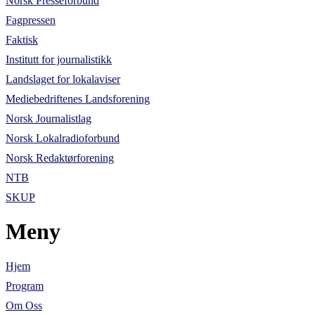
Norsk Presseforbund
Fagpressen
Faktisk
Institutt for journalistikk
Landslaget for lokalaviser
Mediebedriftenes Landsforening
Norsk Journalistlag
Norsk Lokalradioforbund
Norsk Redaktørforening
NTB
SKUP
Meny
Hjem
Program
Om Oss