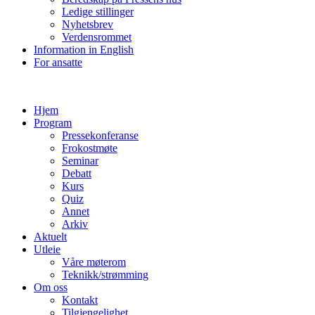
Ledige stillinger
Nyhetsbrev
Verdensrommet
Information in English
For ansatte
Hjem
Program
Pressekonferanse
Frokostmøte
Seminar
Debatt
Kurs
Quiz
Annet
Arkiv
Aktuelt
Utleie
Våre møterom
Teknikk/strømming
Om oss
Kontakt
Tilgjengelighet