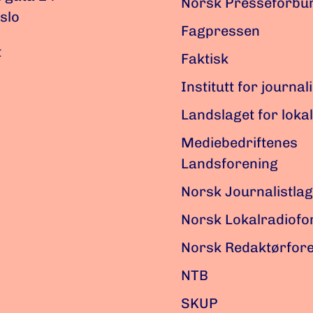
Norsk Presseforbu
slo
Fagpressen
t
Faktisk
Institutt for journal
Landslaget for loka
Mediebedriftenes
Landsforening
Norsk Journalistlag
Norsk Lokalradiof
Norsk Redaktørfor
NTB
SKUP