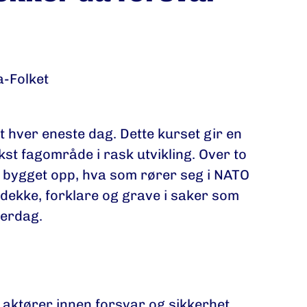
a-Folket
 hver eneste dag. Dette kurset gir en
kst fagområde i rask utvikling. Over to
r bygget opp, hva som rører seg i NATO
dekke, forklare og grave i saker som
verdag.
 aktører innen forsvar og sikkerhet.