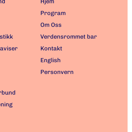
nd
Hjem
Program
Om Oss
istikk
Verdensrommet bar
laviser
Kontakt
English
Personvern
orbund
ening