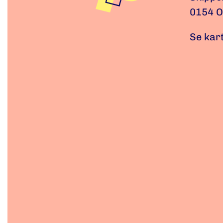
0154 O
Se kar