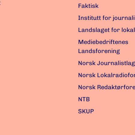
t
Faktisk
Institutt for journal
Landslaget for loka
Mediebedriftenes
Landsforening
Norsk Journalistlag
Norsk Lokalradiof
Norsk Redaktørfor
NTB
SKUP