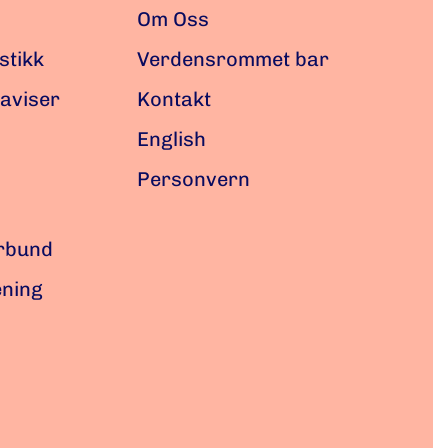
Om Oss
istikk
Verdensrommet bar
laviser
Kontakt
English
Personvern
orbund
ening