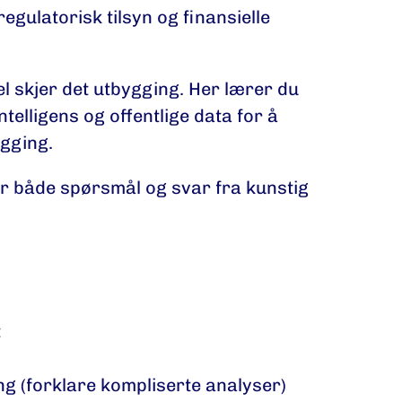
regulatorisk tilsyn og finansielle
l skjer det utbygging. Her lærer du
telligens og offentlige data for å
ygging.
er både spørsmål og svar fra kunstig
t
ing (forklare kompliserte analyser)