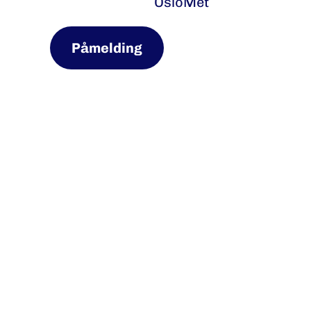
OsloMet
Påmelding