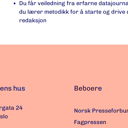
Du får veiledning fra erfarne datajournal
du lærer metodikk for å starte og drive 
redaksjon
ens hus
Beboere
rgata 24
Norsk Presseforbu
slo
Fagpressen