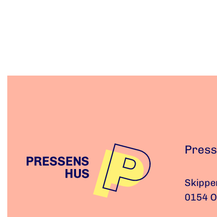
Press
Skippe
0154 O