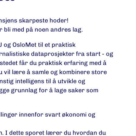
nsjens skarpeste hoder!
er bli med på noen andres lag.
J og OsloMet til et praktisk
nalistiske dataprosjekter fra start ­- og
kstedet får du praktisk erfaring med å
Du vil lære å samle og kombinere store
ig intelligens til å utvikle og
egge grunnlag for å lage saker som
llinger innenfor svart økonomi og
. I dette sporet lærer du hvordan du