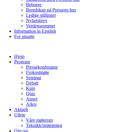
Beboere
Beredskap på Pressens hus
Ledige stillinger
Nyhetsbrev
Verdensrommet
Information in English
For ansatte
Hjem
Program
Pressekonferanse
Frokostmøte
Seminar
Debatt
Kurs
Quiz
Annet
Arkiv
Aktuelt
Utleie
Våre møterom
Teknikk/strømming
Om oss