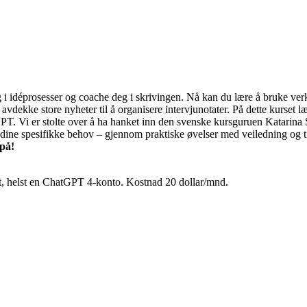
i idéprosesser og coache deg i skrivingen. Nå kan du lære å bruke verk
a å avdekke store nyheter til å organisere intervjunotater. På dette kurse
GPT. Vi er stolte over å ha hanket inn den svenske kursguruen Katarina 
or dine spesifikke behov – gjennom praktiske øvelser med veiledning og 
på!
, helst en ChatGPT 4-konto. Kostnad 20 dollar/mnd.