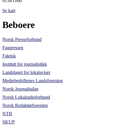
0154 Oslo
Se kart
Beboere
Norsk Presseforbund
Fagpressen
Faktisk
Institutt for journalistikk
Landslaget for lokalaviser
Mediebedriftenes Landsforening
Norsk Journalistlag
Norsk Lokalradioforbund
Norsk Redaktørforening
NTB
SKUP