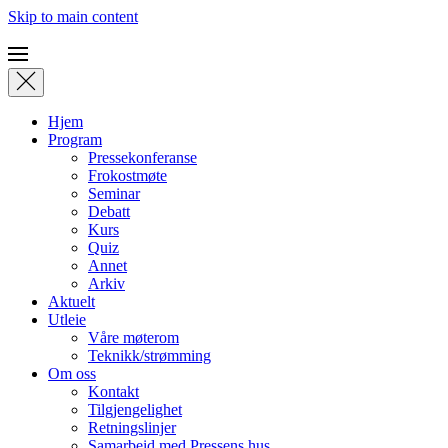
Skip to main content
Hjem
Program
Pressekonferanse
Frokostmøte
Seminar
Debatt
Kurs
Quiz
Annet
Arkiv
Aktuelt
Utleie
Våre møterom
Teknikk/strømming
Om oss
Kontakt
Tilgjengelighet
Retningslinjer
Samarbeid med Pressens hus