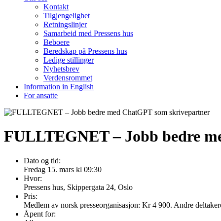
Kontakt
Tilgjengelighet
Retningslinjer
Samarbeid med Pressens hus
Beboere
Beredskap på Pressens hus
Ledige stillinger
Nyhetsbrev
Verdensrommet
Information in English
For ansatte
FULLTEGNET – Jobb bedre me
Dato og tid:
Fredag 15. mars kl 09:30
Hvor:
Pressens hus, Skippergata 24, Oslo
Pris:
Medlem av norsk presseorganisasjon: Kr 4 900. Andre deltaker
Åpent for: