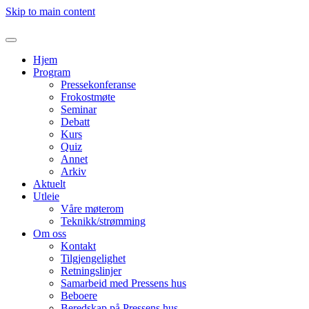
Skip to main content
Hjem
Program
Pressekonferanse
Frokostmøte
Seminar
Debatt
Kurs
Quiz
Annet
Arkiv
Aktuelt
Utleie
Våre møterom
Teknikk/strømming
Om oss
Kontakt
Tilgjengelighet
Retningslinjer
Samarbeid med Pressens hus
Beboere
Beredskap på Pressens hus