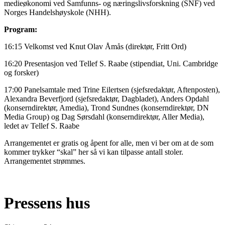
medieøkonomi ved Samfunns- og næringslivsforskning (SNF) ved
Norges Handelshøyskole (NHH).
Program:
16:15 Velkomst ved Knut Olav Åmås (direktør, Fritt Ord)
16:20 Presentasjon ved Tellef S. Raabe (stipendiat, Uni. Cambridge
og forsker)
17:00 Panelsamtale med Trine Eilertsen (sjefsredaktør, Aftenposten),
Alexandra Beverfjord (sjefsredaktør, Dagbladet), Anders Opdahl
(konserndirektør, Amedia), Trond Sundnes (konserndirektør, DN
Media Group) og Dag Sørsdahl (konserndirektør, Aller Media),
ledet av Tellef S. Raabe
Arrangementet er gratis og åpent for alle, men vi ber om at de som
kommer trykker “skal” her så vi kan tilpasse antall stoler.
Arrangementet strømmes.
Pressens hus