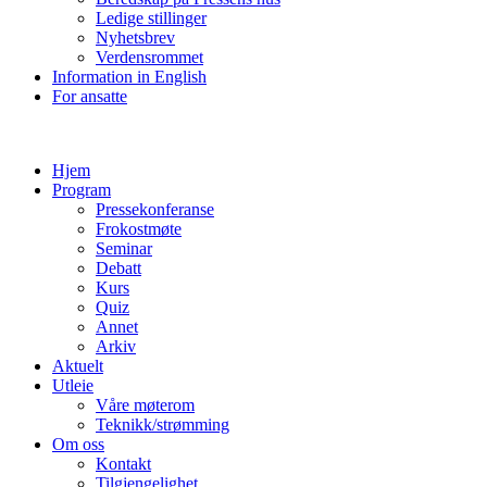
Ledige stillinger
Nyhetsbrev
Verdensrommet
Information in English
For ansatte
Hjem
Program
Pressekonferanse
Frokostmøte
Seminar
Debatt
Kurs
Quiz
Annet
Arkiv
Aktuelt
Utleie
Våre møterom
Teknikk/strømming
Om oss
Kontakt
Tilgjengelighet