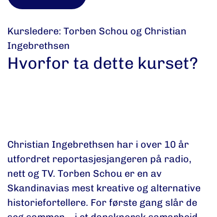
Kursledere: Torben Schou og Christian
Ingebrethsen
Hvorfor ta dette kurset?
Et kurs for deg som trenger inspirasjon til
hvordan du kan finne din egen fortellerstil
– og lage saker folk husker.
Christian Ingebrethsen har i over 10 år
utfordret reportasjesjangeren på radio,
nett og TV. Torben Schou er en av
Skandinavias mest kreative og alternative
historiefortellere. For første gang slår de