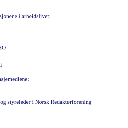
jonene i arbeidslivet:
NHO
t
ansjemediene:
 og styreleder i Norsk Redaktørforening