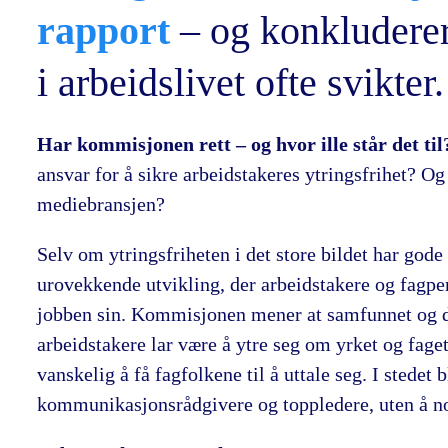
rapport
– og konkluderer
i arbeidslivet ofte svikter.
Har kommisjonen rett – og hvor ille står det ti
ansvar for å sikre arbeidstakeres ytringsfrihet? Og
mediebransjen?
Selv om ytringsfriheten i det store bildet har go
urovekkende utvikling, der arbeidstakere og fagper
jobben sin. Kommisjonen mener at samfunnet og de
arbeidstakere lar være å ytre seg om yrket og faget 
vanskelig å få fagfolkene til å uttale seg. I stedet 
kommunikasjonsrådgivere og toppledere, uten å noe