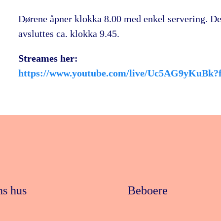
Dørene åpner klokka 8.00 med enkel servering. Deb
avsluttes ca. klokka 9.45.
Streames her:
https://www.youtube.com/live/Uc5AG9yKuBk?f
ns hus
Beboere