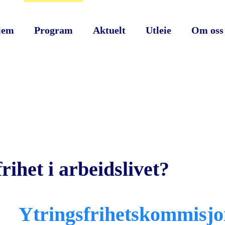
jem
Program
Aktuelt
Utleie
Om oss
ihet i arbeidslivet?
Ytringsfrihetskommisjon