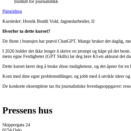
Institutt for journalistikk
Påmelding
Kursleder: Henrik Brattli Vold, fagmedarbeider, IJ
Hvorfor ta dette kurset?
De fleste i bransjen har prøvd ChatGPT. Mange bruker det daglig, men d
I 2026 holder det ikke lenger å skrive en prompt og håpe på det beste. V
mens egne Ferdigheter (GPT Skills) lar deg lære KI-en akkurat det du
Dette kurset lærer deg å bruke disse mulighetene, og det åpner for en 
Kom med dine egne problemstillinger, og jobb med å utvikle ideer og
De konkrete eksemplene tas fra journalistiske hverdagsoppgaver: resea
Pressens hus
Skippergata 24
0154 Oslo