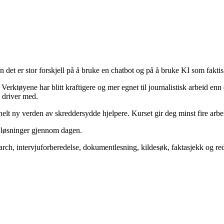
et er stor forskjell på å bruke en chatbot og på å bruke KI som faktisk 
erktøyene har blitt kraftigere og mer egnet til journalistisk arbeid enn 
 driver med.
helt ny verden av skreddersydde hjelpere. Kurset gir deg minst fire arbe
 løsninger gjennom dagen.
rch, intervjuforberedelse, dokumentlesning, kildesøk, faktasjekk og re