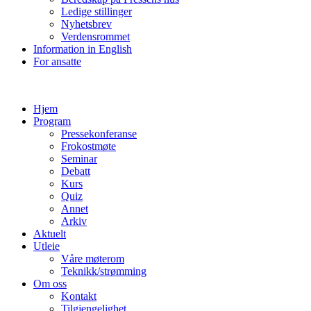
Ledige stillinger
Nyhetsbrev
Verdensrommet
Information in English
For ansatte
Hjem
Program
Pressekonferanse
Frokostmøte
Seminar
Debatt
Kurs
Quiz
Annet
Arkiv
Aktuelt
Utleie
Våre møterom
Teknikk/strømming
Om oss
Kontakt
Tilgjengelighet