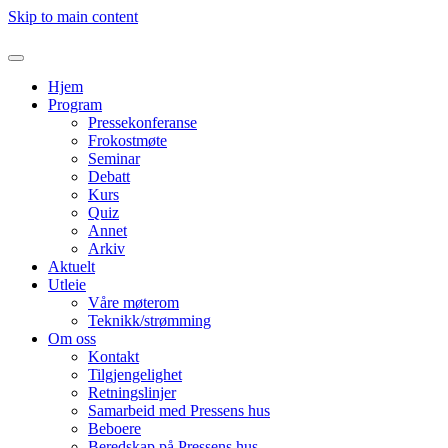
Skip to main content
Hjem
Program
Pressekonferanse
Frokostmøte
Seminar
Debatt
Kurs
Quiz
Annet
Arkiv
Aktuelt
Utleie
Våre møterom
Teknikk/strømming
Om oss
Kontakt
Tilgjengelighet
Retningslinjer
Samarbeid med Pressens hus
Beboere
Beredskap på Pressens hus