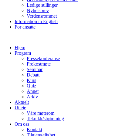
Ledige stillinger
Nyhetsbrev
Verdensrommet
Information in English
For ansatte
Hjem
Program
Pressekonferanse
Frokostmøte
Seminar
Debatt
Kurs
Quiz
Annet
Arkiv
Aktuelt
Utleie
Våre møterom
Teknikk/strømming
Om oss
Kontakt
Tilgjengelighet