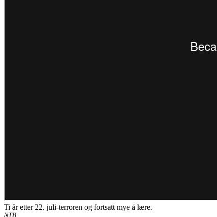
Ti år etter 22. juli-terroren og fortsatt mye å lære.
NTB