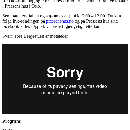
Redaktørforening og Norsk Presseforbund til seminar fra nye lokaler
i Pressens hus i Oslo.
Seminaret er digitalt og strømmes 4. juni kl 9.00 – 12.00. Du kan
følge live-sendingen på
pressenshus.no
og på Pressens hus sine
facebook-sider. Opptak vil være tilgjengelig i etterkant.
Svein Tore Bergestuen er møteleder.
Program: