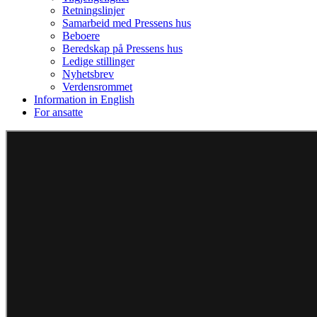
Retningslinjer
Samarbeid med Pressens hus
Beboere
Beredskap på Pressens hus
Ledige stillinger
Nyhetsbrev
Verdensrommet
Information in English
For ansatte