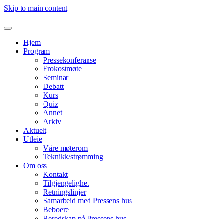
Skip to main content
Hjem
Program
Pressekonferanse
Frokostmøte
Seminar
Debatt
Kurs
Quiz
Annet
Arkiv
Aktuelt
Utleie
Våre møterom
Teknikk/strømming
Om oss
Kontakt
Tilgjengelighet
Retningslinjer
Samarbeid med Pressens hus
Beboere
Beredskap på Pressens hus