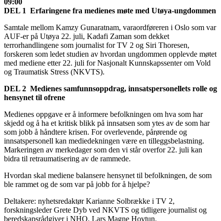
09:00
DEL 1 Erfaringene fra medienes møte med Utøya-ungdommen
Samtale mellom Kamzy Gunaratnam, varaordføreren i Oslo som var
AUF-er på Utøya 22. juli, Kadafi Zaman som dekket
terrorhandlingene som journalist for TV 2 og Siri Thoresen,
forskeren som ledet studien av hvordan ungdommen opplevde møtet
med mediene etter 22. juli for Nasjonalt Kunnskapssenter om Vold
og Traumatisk Stress (NKVTS).
DEL 2 Medienes samfunnsoppdrag, innsatspersonellets rolle og
hensynet til ofrene
Medienes oppgave er å informere befolkningen om hva som har
skjedd og å ha et kritisk blikk på innsatsen som ytes av de som har
som jobb å håndtere krisen. For overlevende, pårørende og
innsatspersonell kan mediedekningen være en tilleggsbelastning.
Markeringen av merkedager som den vi står overfor 22. juli kan
bidra til retraumatisering av de rammede.
Hvordan skal mediene balansere hensynet til befolkningen, de som
ble rammet og de som var på jobb for å hjelpe?
Deltakere: nyhetsredaktør Karianne Solbrække i TV 2,
forskningsleder Grete Dyb ved NKVTS og tidligere journalist og
beredskapsrådgiver i NHO, Lars Magne Hovtun.