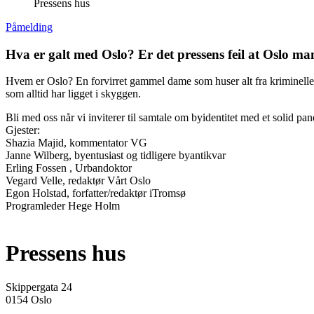
Pressens hus
Påmelding
Hva er galt med Oslo? Er det pressens feil at Oslo mang
Hvem er Oslo? En forvirret gammel dame som huser alt fra kriminelle g
som alltid har ligget i skyggen.
Bli med oss når vi inviterer til samtale om byidentitet med et solid pa
Gjester:
Shazia Majid, kommentator VG
Janne Wilberg, byentusiast og tidligere byantikvar
Erling Fossen , Urbandoktor
Vegard Velle, redaktør Vårt Oslo
Egon Holstad, forfatter/redaktør iTromsø
Programleder Hege Holm
Pressens hus
Skippergata 24
0154 Oslo