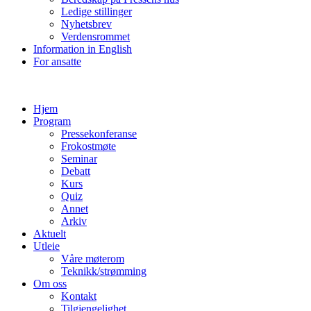
Ledige stillinger
Nyhetsbrev
Verdensrommet
Information in English
For ansatte
Hjem
Program
Pressekonferanse
Frokostmøte
Seminar
Debatt
Kurs
Quiz
Annet
Arkiv
Aktuelt
Utleie
Våre møterom
Teknikk/strømming
Om oss
Kontakt
Tilgjengelighet