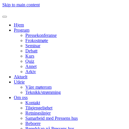
Skip to main content
Hjem
Program
Pressekonferanse
Frokostmøte
Seminar
Debatt
Kurs
Quiz
Annet
Arkiv
Aktuelt
Utleie
Våre møterom
Teknikk/strømming
Om oss
Kontakt
Tilgjengelighet
Retningslinjer
Samarbeid med Pressens hus
Beboere
Beredskap på Pressens hus