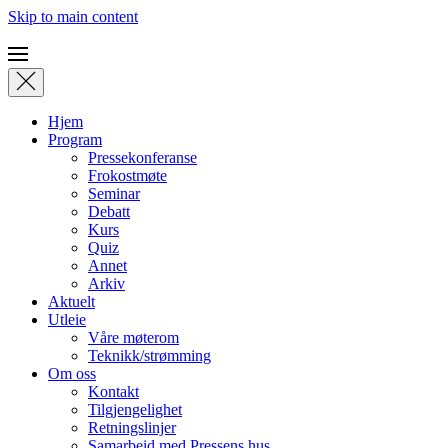
Skip to main content
Hjem
Program
Pressekonferanse
Frokostmøte
Seminar
Debatt
Kurs
Quiz
Annet
Arkiv
Aktuelt
Utleie
Våre møterom
Teknikk/strømming
Om oss
Kontakt
Tilgjengelighet
Retningslinjer
Samarbeid med Pressens hus