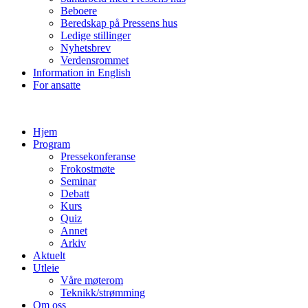
Beboere
Beredskap på Pressens hus
Ledige stillinger
Nyhetsbrev
Verdensrommet
Information in English
For ansatte
Hjem
Program
Pressekonferanse
Frokostmøte
Seminar
Debatt
Kurs
Quiz
Annet
Arkiv
Aktuelt
Utleie
Våre møterom
Teknikk/strømming
Om oss