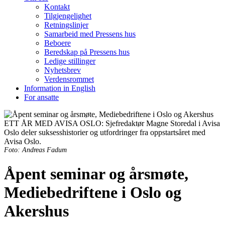
Kontakt
Tilgjengelighet
Retningslinjer
Samarbeid med Pressens hus
Beboere
Beredskap på Pressens hus
Ledige stillinger
Nyhetsbrev
Verdensrommet
Information in English
For ansatte
ETT ÅR MED AVISA OSLO: Sjefredaktør Magne Storedal i Avisa
Oslo deler suksesshistorier og utfordringer fra oppstartsåret med
Avisa Oslo.
Foto: Andreas Fadum
Åpent seminar og årsmøte,
Mediebedriftene i Oslo og
Akershus