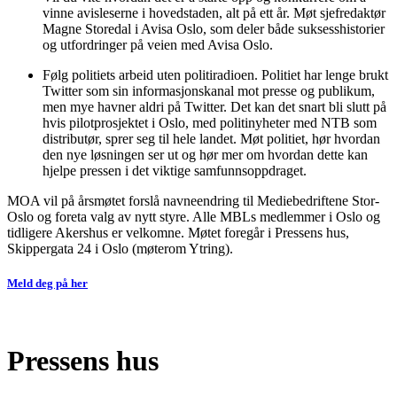
vinne avisleserne i hovedstaden, alt på ett år. Møt sjefredaktør
Magne Storedal i Avisa Oslo, som deler både suksesshistorier
og utfordringer på veien med Avisa Oslo.
Følg politiets arbeid uten politiradioen. Politiet har lenge brukt
Twitter som sin informasjonskanal mot presse og publikum,
men mye havner aldri på Twitter. Det kan det snart bli slutt på
hvis pilotprosjektet i Oslo, med politinyheter med NTB som
distributør, sprer seg til hele landet. Møt politiet, hør hvordan
den nye løsningen ser ut og hør mer om hvordan dette kan
hjelpe pressen i det viktige samfunnsoppdraget.
MOA vil på årsmøtet forslå navneendring til Mediebedriftene Stor-
Oslo og foreta valg av nytt styre. Alle MBLs medlemmer i Oslo og
tidligere Akershus er velkomne. Møtet foregår i Pressens hus,
Skippergata 24 i Oslo (møterom Ytring).
Meld deg på her
Pressens hus